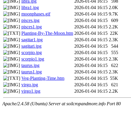
libra.jpg
2026-01-04 16:15
598
libra1.jpg
2026-01-04 16:15
2.0K
moonphases.gif
2026-01-04 16:15
9.7K
pisces.jpg
2026-01-04 16:15
609
pisces1.jpg
2026-01-04 16:15
2.2K
Planting-By-The-Moon.htm
2026-01-04 16:15
22K
sagitar1.jpg
2026-01-04 16:15
2.3K
sagitari.jpg
2026-01-04 16:15
544
scorpio.jpg
2026-01-04 16:15
555
scorpio1.jpg
2026-01-04 16:15
2.3K
taurus.jpg
2026-01-04 16:15
622
taurus1.jpg
2026-01-04 16:15
2.3K
Veg-Planting-Time.htm
2026-01-04 16:15
55K
virgo.jpg
2026-01-04 16:15
621
virgo1.jpg
2026-01-04 16:15
2.2K
Apache/2.4.58 (Ubuntu) Server at soilcropandmore.info Port 80